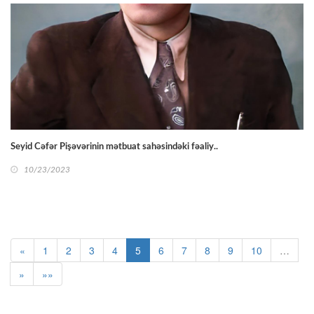
Seyid Cəfər Pişəvərinin mətbuat sahəsindəki fəaliy..
10/23/2023
«
1
2
3
4
5
6
7
8
9
10
…
»
»»