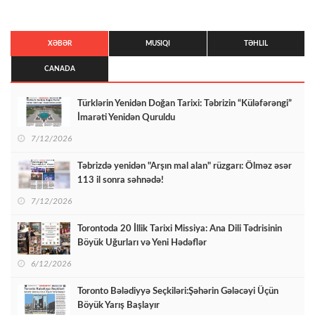
XƏBƏR
MUSIQI
TƏHLIL
CANADA
Türklərin Yenidən Doğan Tarixi: Təbrizin “Küləfərəngi”
İmarəti Yenidən Quruldu
7/12/2026
Təbrizdə yenidən "Arşın mal alan" rüzgarı: Ölməz əsər
113 il sonra səhnədə!
7/12/2026
Torontoda 20 İllik Tarixi Missiya: Ana Dili Tədrisinin
Böyük Uğurları və Yeni Hədəflər
6/12/2026
Toronto Bələdiyyə Seçkiləri:Şəhərin Gələcəyi Üçün
Böyük Yarış Başlayır