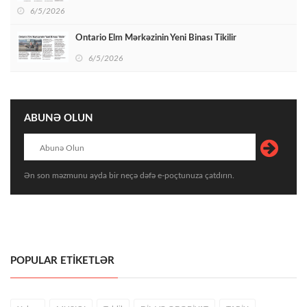
6/5/2026
Ontario Elm Mərkəzinin Yeni Binası Tikilir
6/5/2026
ABUNƏ OLUN
Ən son məzmunu ayda bir neçə dəfə e-poçtunuza çatdırın.
POPULAR ETİKETLƏR