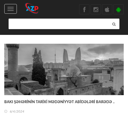
Toggle
navigation
BAKI ŞƏHƏRİNİN TARİXİ MƏDƏNİYYƏT ABİDƏLƏRİ BARƏDƏ ..
6/4/2024