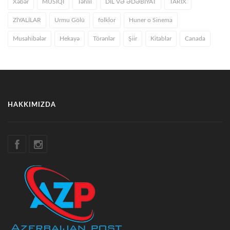
Xəbər
MUSIQI
Təhlil
DİL VƏ ƏDƏBİYAT
TARİX
ZİYALİLAR
Urmu Gölü
folklor
Huner o Sinema
Musahibələr
Hekayə
Törənlər
Şiir
Kitablar
Canada
HAKKIMIZDA