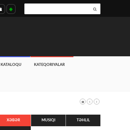
T KATALOQU
KATEQORIYALAR
XƏBƏR
MUSIQI
TƏHLIL