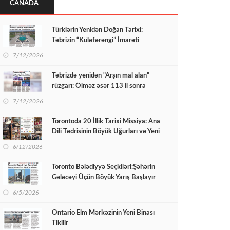
CANADA
Türklərin Yenidən Doğan Tarixi:
Təbrizin “Küləfərəngi” İmarəti
Yenidən Quruldu
7/12/2026
Təbrizdə yenidən "Arşın mal alan"
rüzgarı: Ölməz əsər 113 il sonra
səhnədə!
7/12/2026
Torontoda 20 İllik Tarixi Missiya: Ana
Dili Tədrisinin Böyük Uğurları və Yeni
Hədəflər
6/12/2026
Toronto Bələdiyyə Seçkiləri:Şəhərin
Gələcəyi Üçün Böyük Yarış Başlayır
6/5/2026
Ontario Elm Mərkəzinin Yeni Binası
Tikilir