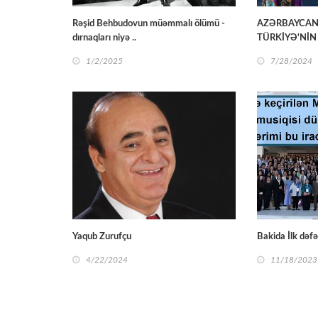
Rəşid Behbudovun müəmmalı ölümü -
AZƏRBAYCAN
dırnaqları niyə ..
TÜRKİYƏ'NİN 
1/2/2025
7/28/2024
Yaqub Zurufçu
Bakida İlk dəfə
4/22/2024
11/18/2023