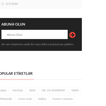
6/5/2026
ABUNƏ OLUN
Ən son məzmunu ayda bir neçə dəfə e-poçtunuza çatdırın.
OPULAR ETİKETLƏR
Xəbər
MUSIQI
Təhlil
DİL VƏ ƏDƏBİYAT
TARİX
ZİYALİLAR
Urmu Gölü
folklor
Huner o Sinema