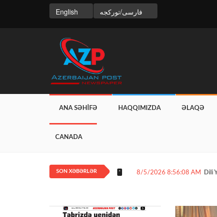
English
فارسی/تورکجه
ANA SƏHİFƏ
HAQQIMIZDA
ƏLAQƏ
CANADA
SON XƏBƏRLƏR
8/5/2026 8:56:08 AM
Dili
*