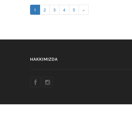
1
2
3
4
5
»
HAKKIMIZDA
© COPYRIGHT
AZSTARTV