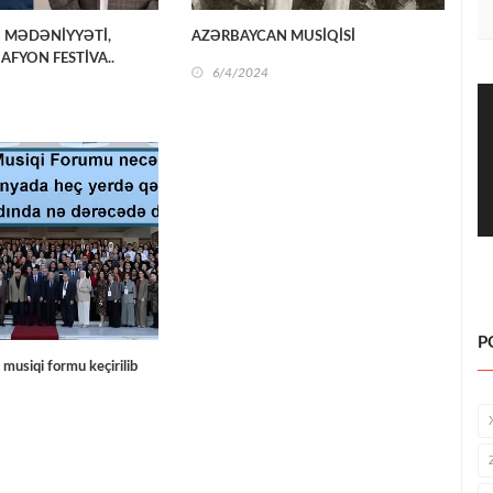
 MƏDƏNİYYƏTİ,
AZƏRBAYCAN MUSİQİSİ
AFYON FESTİVA..
6/4/2024
P
 musiqi formu keçirilib