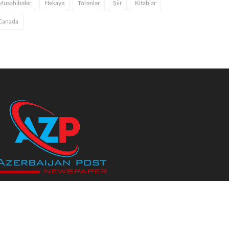
Musahibələr
Hekayə
Törənlər
Şiir
Kitablar
Canada