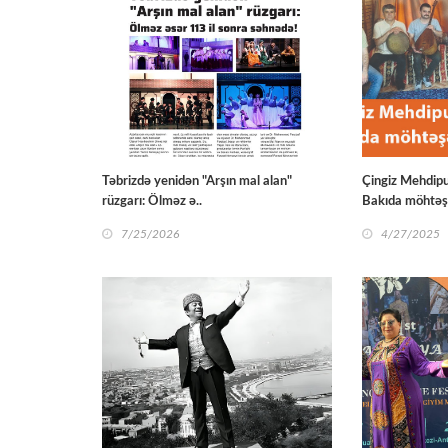
Təbrizdə yenidən "Arşın mal alan"
Çingiz Mehdipur
rüzgarı: Ölməz ə..
Bakıda möhtəş
7/25/2026
4/27/2025