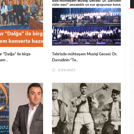
 "Dalğa" ilə birgə
Təbrizdə möhtəşəm Musiqi Gecəsi: Dr.
əm ..
Davudinin “Tə..
3/24/2025