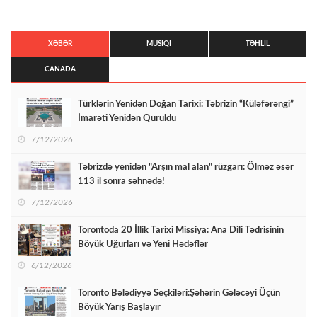
XƏBƏR
MUSIQI
TƏHLIL
CANADA
Türklərin Yenidən Doğan Tarixi: Təbrizin “Küləfərəngi”
İmarəti Yenidən Quruldu
7/12/2026
Təbrizdə yenidən "Arşın mal alan" rüzgarı: Ölməz əsər
113 il sonra səhnədə!
7/12/2026
Torontoda 20 İllik Tarixi Missiya: Ana Dili Tədrisinin
Böyük Uğurları və Yeni Hədəflər
6/12/2026
Toronto Bələdiyyə Seçkiləri:Şəhərin Gələcəyi Üçün
Böyük Yarış Başlayır