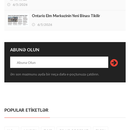
6/5/2026
Ontario Elm Mərkəzinin Yeni Binası Tikilir
6/5/2026
ABUNƏ OLUN
Ən son məzmunu ayda bir neçə dəfə e-poçtunuza çatdırın.
POPULAR ETİKETLƏR