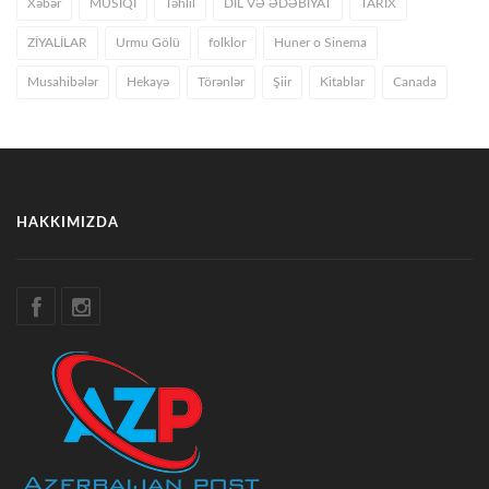
Xəbər
MUSIQI
Təhlil
DİL VƏ ƏDƏBİYAT
TARİX
ZİYALİLAR
Urmu Gölü
folklor
Huner o Sinema
Musahibələr
Hekayə
Törənlər
Şiir
Kitablar
Canada
HAKKIMIZDA