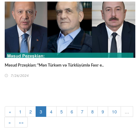
Məsud Przeşkian: "Mən Türkəm və Türklüyümlə Fəxr e..
7/26/2024
«
1
2
3
4
5
6
7
8
9
10
…
»
»»