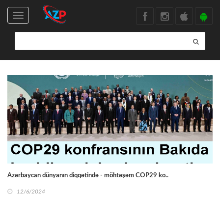
Toggle
navigation
Azərbaycan dünyanın diqqətində - möhtəşəm COP29 ko..
12/6/2024