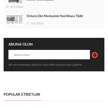
6/5/2026
Ontario Elm Mərkəzinin Yeni Binası Tikilir
6/5/2026
ABUNƏ OLUN
Ən son məzmunu ayda bir neçə dəfə e-poçtunuza çatdırın.
POPULAR ETİKETLƏR