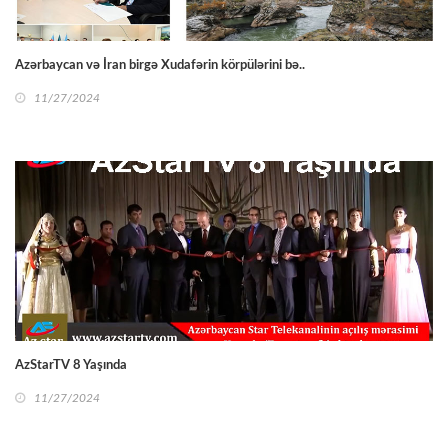
Azərbaycan və İran birgə Xudafərin körpülərini bə..
11/27/2024
AzStarTV 8 Yaşında
11/27/2024