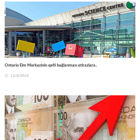
Ontario Elm Mərkəzinin qəfil bağlanması etirazlara..
12/6/2024