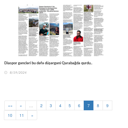
Diaspor gəncləri bu dəfə düşərgəni Qarabağda qurdu..
8/19/2024
««
«
…
2
3
4
5
6
7
8
9
10
11
»