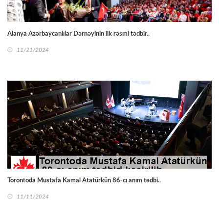
Alanya Azərbaycanlılar Dərnəyinin ilk rəsmi tədbir..
11/21/2024
Torontoda Mustafa Kamal Atatürkün 86-cı anım tədbi..
11/11/2024