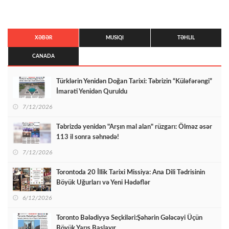
XƏBƏR
MUSIQI
TƏHLIL
CANADA
Türklərin Yenidən Doğan Tarixi: Təbrizin “Küləfərəngi”
İmarəti Yenidən Quruldu
7/12/2026
Təbrizdə yenidən "Arşın mal alan" rüzgarı: Ölməz əsər
113 il sonra səhnədə!
7/12/2026
Torontoda 20 İllik Tarixi Missiya: Ana Dili Tədrisinin
Böyük Uğurları və Yeni Hədəflər
6/12/2026
Toronto Bələdiyyə Seçkiləri:Şəhərin Gələcəyi Üçün
Böyük Yarış Başlayır