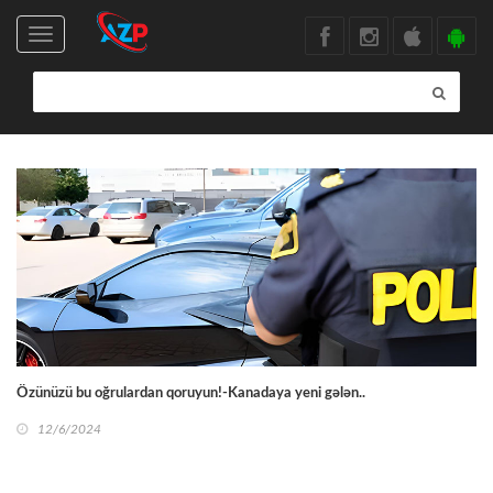
Toggle
navigation
Özünüzü bu oğrulardan qoruyun!-Kanadaya yeni gələn..
12/6/2024