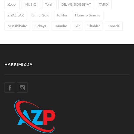
Xəbər
MUSIQI
Təhlil
DİL VƏ ƏDƏBİYAT
TARİX
ZİYALİLAR
Urmu Gölü
folklor
Huner o Sinema
Musahibələr
Hekayə
Törənlər
Şiir
Kitablar
Canada
HAKKIMIZDA