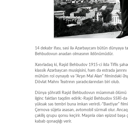
14 dekabr ifası, səsi ilə Azərbaycanı bütün dünyaya 
Behbudovun anadan olmasının ildönümüdür.
Xatırladaq ki, Rəşid Behbudov 1915-ci ildə Tiflis şə
klassik Azərbaycan musiqisini, həm də estrada janrını u
mühüm rol oynayıb və “Arşın Mal Alan” filmindəki Əsg
Dövlət Mahnı Teatrının yaradıcılarından biri olub.
Dünya şöhrətli Rəşid Behbudovun müəmmalı ölümü haqq
ilginc faktları təqdim edirik:-Rəşid Behbudov SSRİ-
yüksək səs tembri buna imkan verirdi.-“Bəxtiyar” filmi
Çernova süjetə əsasən, avtomobil sürməli olur. Ancaq
çəkiliş qrupu qorxu keçirir. Maşınla olan epizod baş
kabab qonaqlığı verir.