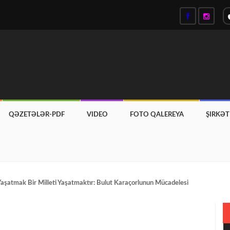
QƏZETƏLƏR-PDF
VIDEO
FOTO QALEREYA
ŞIRKƏ
aylarında Toronto canlanır: Yemək, musiqi və mədəniyyət festivalları şəhərə rən