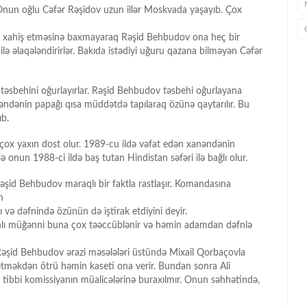
Onun oğlu Cəfər Rəşidov uzun illər Moskvada yaşayıb. Çox
dəfə xahiş etməsinə baxmayaraq Rəşid Behbudov ona heç bir
lə əlaqələndirirlər. Bakıda istədiyi uğuru qazana bilməyən Cəfər
əsbehini oğurlayırlar. Rəşid Behbudov təsbehi oğurlayana
anəndənin papağı qısa müddətdə tapılaraq özünə qaytarılır. Bu
ıb.
 çox yaxın dost olur. 1989-cu ildə vəfat edən xanəndənin
sə onun 1988-ci ildə baş tutan Hindistan səfəri ilə bağlı olur.
Rəşid Behbudov maraqlı bir faktla rastlaşır. Komandasına
ən
və dəfnində özünün də iştirak etdiyini deyir.
nlı müğənni buna çox təəccüblənir və həmin adamdan dəfnlə
əşid Behbudov ərazi məsələləri üstündə Mixail Qorbaçovla
etməkdən ötrü həmin kaseti ona verir. Bundan sonra Ali
 tibbi komissiyanın müalicələrinə buraxılmır. Onun səhhətində,