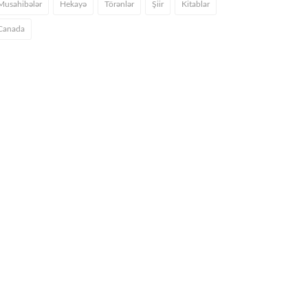
Musahibələr
Hekayə
Törənlər
Şiir
Kitablar
Canada