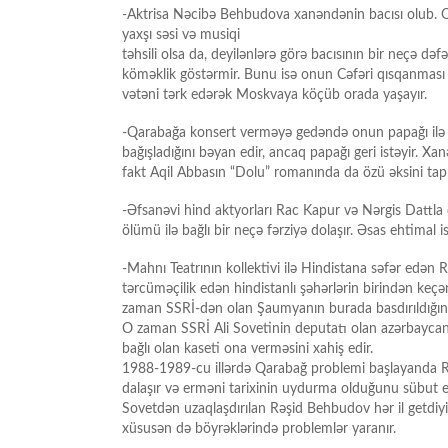
-Aktrisa Nəcibə Behbudova xanəndənin bacısı olub. 
yaxşı səsi və musiqi
təhsili olsa da, deyilənlərə görə bacısının bir neçə 
köməklik göstərmir. Bunu isə onun Cəfəri qısqanması i
vətəni tərk edərək Moskvaya köçüb orada yaşayır.
-Qarabağa konsert verməyə gedəndə onun papağı ilə t
bağışladığını bəyan edir, ancaq papağı geri istəyir. X
fakt Aqil Abbasın “Dolu” romanında da özü əksini tap
-Əfsanəvi hind aktyorları Rac Kapur və Nərgis Dattla
ölümü ilə bağlı bir neçə fərziyə dolaşır. Əsas ehtimal i
-Mahnı Teatrının kollektivi ilə Hindistana səfər edən 
tərcüməçilik edən hindistanlı şəhərlərin birindən keç
zaman SSRİ-dən olan Şaumyanın burada basdırıldığını 
O zaman SSRİ Ali Sovetinin deputatı olan azərbayca
bağlı olan kaseti ona verməsini xahiş edir.
1988-1989-cu illərdə Qarabağ problemi başlayanda R
dalaşır və erməni tarixinin uydurma olduğunu sübut 
Sovetdən uzaqlaşdırılan Rəşid Behbudov hər il getdiyi
xüsusən də böyrəklərində problemlər yaranır.