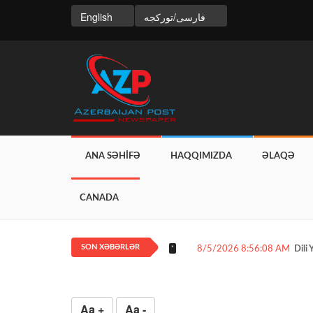
English
فارسی/تورکجه
ANA SƏHİFƏ
HAQQIMIZDA
ƏLAQƏ
CANADA
SON XƏBƏRLƏR
8/5/2026 8:50:26 AM
Yay 
*
Aa +
Aa -