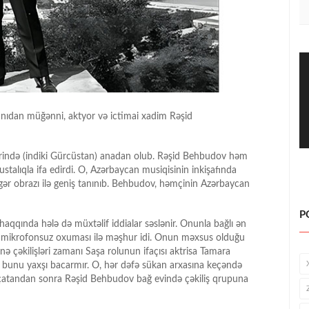
tanıdan müğənni, aktyor və ictimai xadim Rəşid
hərində (indiki Gürcüstan) anadan olub. Rəşid Behbudov həm
stalıqla ifa edirdi. O, Azərbaycan musiqisinin inkişafında
ər obrazı ilə geniş tanınıb. Behbudov, həmçinin Azərbaycan
P
ında hələ də müxtəlif iddialar səslənir. Onunla bağlı ən
də mikrofonsuz oxuması ilə məşhur idi. Onun məxsus olduğu
nə çəkilişləri zamanı Saşa rolunun ifaçısı aktrisa Tamara
 bunu yaxşı bacarmır. O, hər dəfə sükan arxasına keçəndə
a çatandan sonra Rəşid Behbudov bağ evində çəkiliş qrupuna