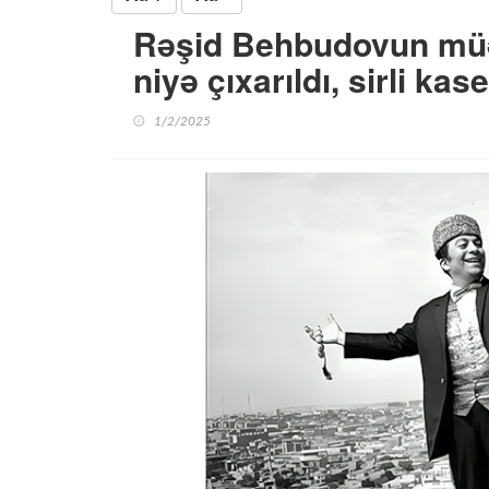
Rəşid Behbudovun müə
niyə çıxarıldı, sirli kas
1/2/2025