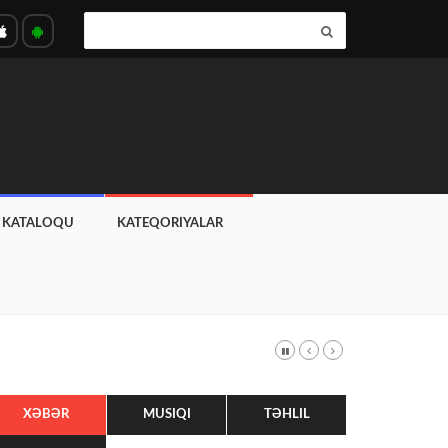
T KATALOQU
KATEQORIYALAR
g qatır
XƏBƏR
MUSIQI
TƏHLIL