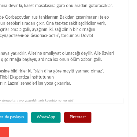
na deyir ki, kaset məsələsinə görə onu aradan götürəcəklər.
də Qorbaçovdan rus tanklarının Bakıdan çıxarılmasını tələb
əsəbləri sıradan çıxır. Ona tez-tez sakitləşdiricilər verir,
r əmələ gəlir, ayağının iki, sağ əlinin bir dırnağını
 государственной безопасности”, tərcüməsi Dövlət
a yatırdılır. Ailəsinə əməliyyat olunacağı deyilir. Ailə üzvləri
ışqırmağa başlayır, ardınca isə onun ölüm xəbəri gəlir.
 bildirirlər ki, “sizin dinə görə meyiti yarmaq olmaz”.
 Tibbi Ekspertiza İnstitutunun
lır. Lazımi sənədləri isə yoxa çıxarırlar.
naqları niyə çıxarıldı, sirli kasetdə nə var idi?
er-də paylaşın
WhatsApp
Pinterest