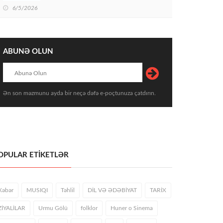
6/5/2026
ABUNƏ OLUN
Ən son məzmunu ayda bir neçə dəfə e-poçtunuza çatdırın.
OPULAR ETİKETLƏR
Xəbər
MUSIQI
Təhlil
DİL VƏ ƏDƏBİYAT
TARİX
ZİYALİLAR
Urmu Gölü
folklor
Huner o Sinema