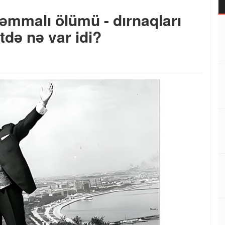
mmalı ölümü - dırnaqları
etdə nə var idi?