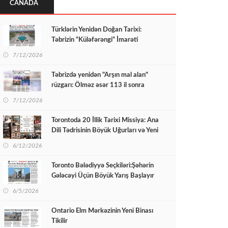
CANADA
Türklərin Yenidən Doğan Tarixi:
Təbrizin “Küləfərəngi” İmarəti
Yenidən Quruldu
7/12/2026
Təbrizdə yenidən "Arşın mal alan"
rüzgarı: Ölməz əsər 113 il sonra
səhnədə!
7/12/2026
Torontoda 20 İllik Tarixi Missiya: Ana
Dili Tədrisinin Böyük Uğurları və Yeni
Hədəflər
6/12/2026
Toronto Bələdiyyə Seçkiləri:Şəhərin
Gələcəyi Üçün Böyük Yarış Başlayır
6/5/2026
Ontario Elm Mərkəzinin Yeni Binası
Tikilir