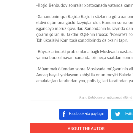
-Rəşid Behbudov sonralar xəstəxanada yatanda xanımı
-Xanəndənin qızı Rəşidə Rəşidin sözlərinə görə xanən
etdiyi üçün ona güclü təzyiqlər olur. Bundan sonra onun 
işgəncəyə məruz qoyurlar. Xanəndənin kürəyində qançırla
çıxarmışdılar. Bu faktlar KQB-nin (rusca: “Комитет
Təhlükəsizliyi Komitəsi) sənədlərində öz əksini tapır.
-Böyrəklərindəki problemlərlə bağlı Moskvada xəstəxanay
yanına buraxılmayan xanəndə bir neçə saatdan sonra q
-Müəmmalı ölümdən sonra Moskvada müğənninin ailəsinə
Ancaq həyat yoldaşının xahişi ilə onun meyiti Bakıda
əməkdaşları tərəfindən yox, polis işçiləri tərəfindən yarı
Rəşid Behbudovun müəmmalı ölümü - dır
Facebook-da paylaşın
Twitt
ABOUT THE AUTOR