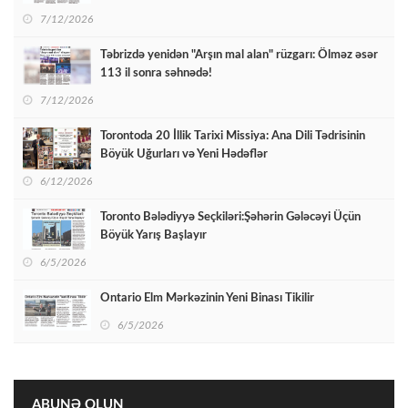
7/12/2026
Təbrizdə yenidən "Arşın mal alan" rüzgarı: Ölməz əsər
113 il sonra səhnədə!
7/12/2026
Torontoda 20 İllik Tarixi Missiya: Ana Dili Tədrisinin
Böyük Uğurları və Yeni Hədəflər
6/12/2026
Toronto Bələdiyyə Seçkiləri:Şəhərin Gələcəyi Üçün
Böyük Yarış Başlayır
6/5/2026
Ontario Elm Mərkəzinin Yeni Binası Tikilir
6/5/2026
ABUNƏ OLUN