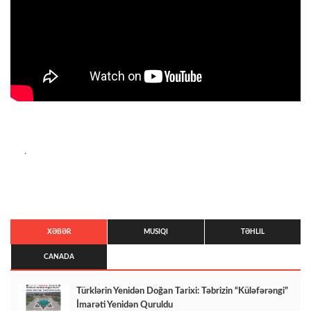
.
XƏBƏR
MUSIQI
TƏHLIL
CANADA
Türklərin Yenidən Doğan Tarixi: Təbrizin “Küləfərəngi”
İmarəti Yenidən Quruldu