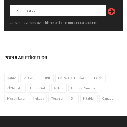
Ən son məzmunu ayda bir neçə dəfə e-poçtunuza çatdırın.
POPULAR ETİKETLƏR
Xəbər
MUSIQI
Təhlil
DİL VƏ ƏDƏBİYAT
TARİX
ZİYALİLAR
Urmu Gölü
folklor
Huner o Sinema
Musahibələr
Hekayə
Törənlər
Şiir
Kitablar
Canada